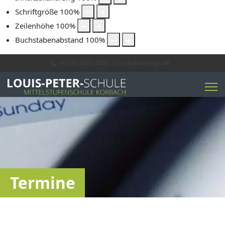
Schriftgröße
100
%
Zeilenhöhe
100
%
Buchstabenabstand
100
%
+49 (0) 5631 3202
info@mss-lps.de
Termine