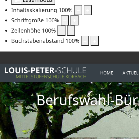
Inhaltsskalierung
100
%
Schriftgröße
100
%
Zeilenhöhe
100
%
Buchstabenabstand
100
%
HOME
AKTUEL
Berufswahl-Bür