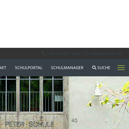
+49 (0) 5631 3202
info@mss-lps.de
AKT
SCHULPORTAL
SCHULMANAGER
SUCHE