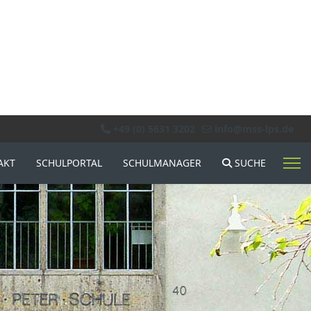
+49 (0) 5631 3202
info@mss-lps.de
AKT
SCHULPORTAL
SCHULMANAGER
SUCHE