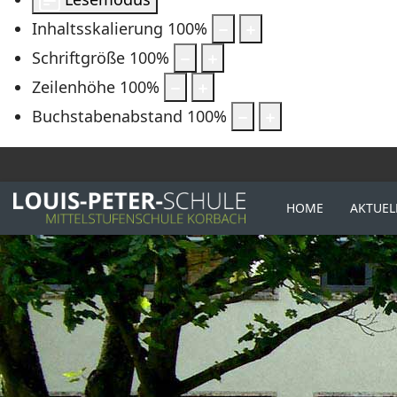
Inhaltsskalierung
100
%
Schriftgröße
100
%
Zeilenhöhe
100
%
Buchstabenabstand
100
%
HOME
AKTUEL