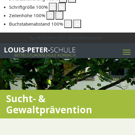
Schriftgröße
100
%
Zeilenhöhe
100
%
Buchstabenabstand
100
%
+49 (0) 5631 3202
info@mss-lps.de
Sucht- &
Gewaltprävention