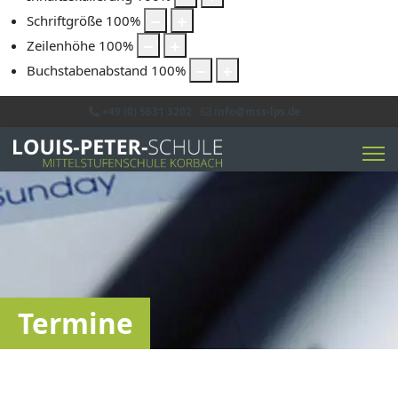
Schriftgröße
100
%
Zeilenhöhe
100
%
Buchstabenabstand
100
%
+49 (0) 5631 3202
info@mss-lps.de
Termine