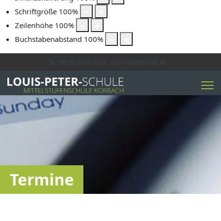
Schriftgröße
100
%
Zeilenhöhe
100
%
Buchstabenabstand
100
%
+49 (0) 5631 3202
info@mss-lps.de
Termine