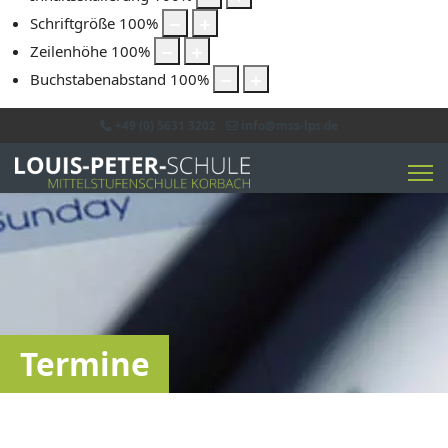
Schriftgröße
100
%
Zeilenhöhe
100
%
Buchstabenabstand
100
%
+49 (0) 5631 3202
info@mss-lps.de
Termine